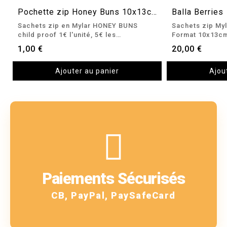
Pochette zip Honey Buns 10x13cm
Balla Berries
VUE RAPIDE
V
Sachets zip en Mylar HONEY BUNS
Sachets zip Myl
child proof 1€ l'unité, 5€ les…
Format 10x13cm
1,00 €
20,00 €
Ajouter au panier
Ajou
En savoir plus
!
Paiements Sécurisés
Oui, nous les acceptons
CB, PayPal, PaySafeCard