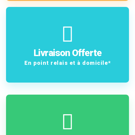
En savoir plus
frais !
Livraison Offerte
Vos commandes sans
En point relais et à domicile*
En savoir plus