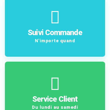
En savoir plus
commande !
Suivi Commande
Suivez pas à pas votre
N'importe quand
Contactez-nous
problème ?
Service Client
Une question ? Un
Du lundi au samedi