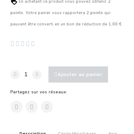
En achetant ce produit vous pouvez obtenir
2
points
. Votre panier vous rapportera
2
points
qui
peuvent être converti en un bon de réduction de
1,00 €
.





Ajouter au panier
Partagez sur vos réseaux:
Description
Caractéristiques
Avis