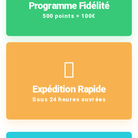
vous gagnez !
Programme Fidélité
Plus vous achetez, plus
500 points = 100€
En savoir plus
!
Expédition Rapide
Vous êtes notre priorité
Sous 24 heures ouvrées