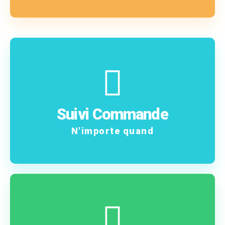
En savoir plus
commande !
Suivi Commande
Suivez pas à pas votre
N'importe quand
Contactez-nous