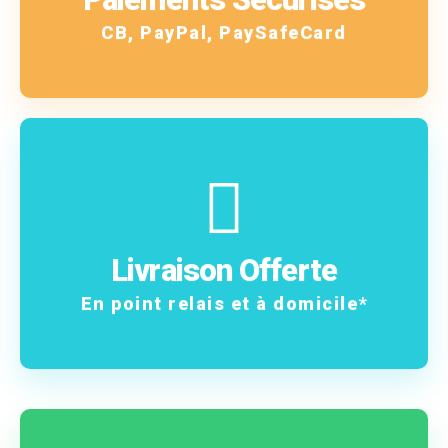
Oui, nous les acceptons
CB, PayPal, PaySafeCard
En savoir plus
frais !
Livraison Offerte
Vos commandes sans
En point relais et à domicile*