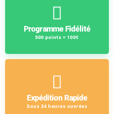
En savoir plus
vous gagnez !
Programme Fidélité
Plus vous achetez, plus
500 points = 100€
En savoir plus
!
Expédition Rapide
Vous êtes notre priorité
Sous 24 heures ouvrées