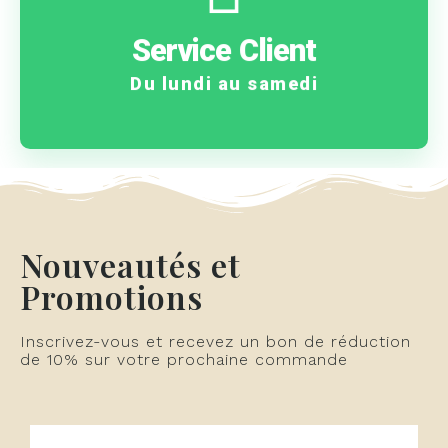
problème ?
Service Client
Une question ? Un
Du lundi au samedi
Nouveautés et
Promotions
Inscrivez-vous et recevez un bon de réduction
de 10% sur votre prochaine commande