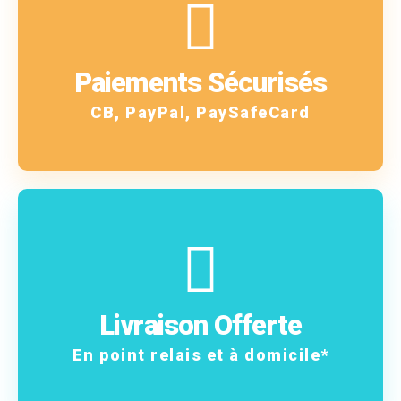
En savoir plus
!
Paiements Sécurisés
Oui, nous les acceptons
CB, PayPal, PaySafeCard
En savoir plus
frais !
Livraison Offerte
Vos commandes sans
En point relais et à domicile*