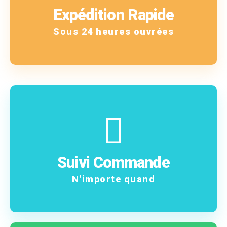
!
Expédition Rapide
Vous êtes notre priorité
Sous 24 heures ouvrées
En savoir plus
commande !
Suivi Commande
Suivez pas à pas votre
N'importe quand