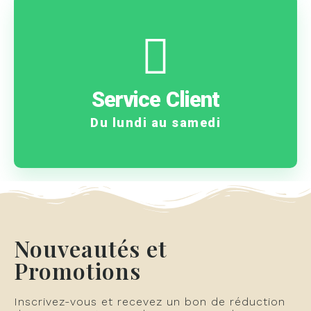
Contactez-nous
problème ?
Service Client
Une question ? Un
Du lundi au samedi
Nouveautés et
Promotions
Inscrivez-vous et recevez un bon de réduction