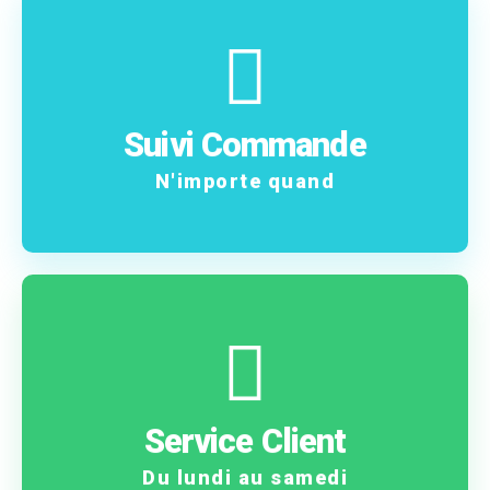
En savoir plus
commande !
Suivi Commande
Suivez pas à pas votre
N'importe quand
Contactez-nous
problème ?
Service Client
Une question ? Un
Du lundi au samedi