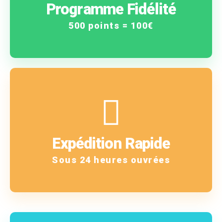
vous gagnez !
Programme Fidélité
Plus vous achetez, plus
500 points = 100€
En savoir plus
!
Expédition Rapide
Vous êtes notre priorité
Sous 24 heures ouvrées