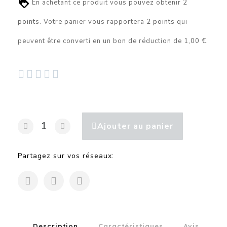
En achetant ce produit vous pouvez obtenir
2
points
. Votre panier vous rapportera
2
points
qui
peuvent être converti en un bon de réduction de
1,00 €
.





Ajouter au panier
Partagez sur vos réseaux:
Description
Caractéristiques
Avis