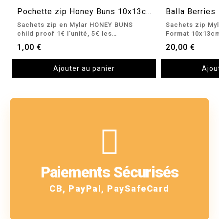
Pochette zip Honey Buns 10x13cm
Balla Berries
VUE RAPIDE
V
Sachets zip en Mylar HONEY BUNS
Sachets zip Myl
child proof 1€ l'unité, 5€ les…
Format 10x13cm
1,00 €
20,00 €
Ajouter au panier
Ajou
En savoir plus
!
Paiements Sécurisés
Oui, nous les acceptons
CB, PayPal, PaySafeCard