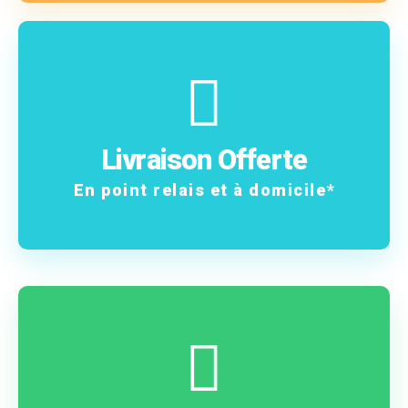
En savoir plus
frais !
Livraison Offerte
Vos commandes sans
En point relais et à domicile*
En savoir plus