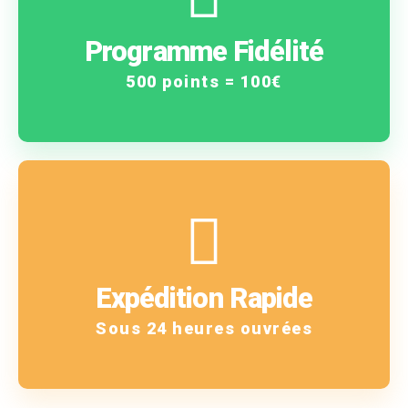
vous gagnez !
Programme Fidélité
Plus vous achetez, plus
500 points = 100€
En savoir plus
!
Expédition Rapide
Vous êtes notre priorité
Sous 24 heures ouvrées