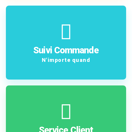
En savoir plus
commande !
Suivi Commande
Suivez pas à pas votre
N'importe quand
Contactez-nous
problème ?
Service Client