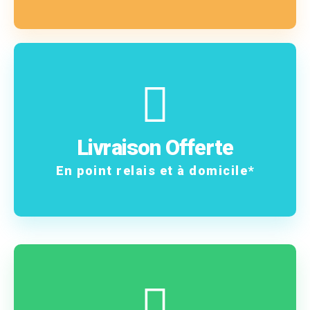
En savoir plus
frais !
Livraison Offerte
Vos commandes sans
En point relais et à domicile*
En savoir plus